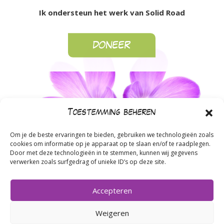
Ik ondersteun het werk van Solid Road
DONEER
Toestemming beheren
Om je de beste ervaringen te bieden, gebruiken we technologieën zoals
cookies om informatie op je apparaat op te slaan en/of te raadplegen.
Door met deze technologieën in te stemmen, kunnen wij gegevens
verwerken zoals surfgedrag of unieke ID’s op deze site.
Accepteren
A
Sint Annastraat 2, 6524 GA Nijmegen
|
T
+31(0)6 27 48
Weigeren
08 85 |
E
info@solidroad.nl