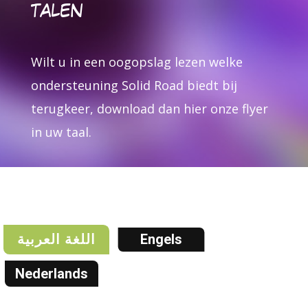
TALEN
Wilt u in een oogopslag lezen welke
ondersteuning Solid Road biedt bij
terugkeer, download dan hier onze flyer
in uw taal.
اللغة العربية
Engels
Nederlands